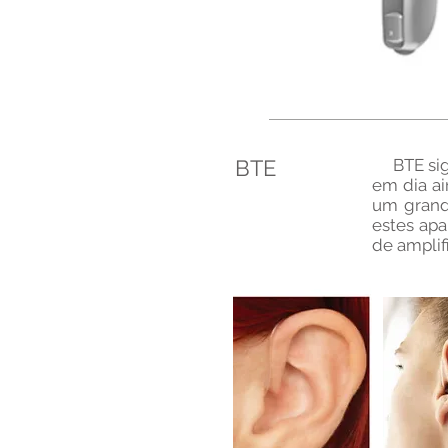
BTE
BTE signi
em dia ai
um grand
estes ap
de amplif