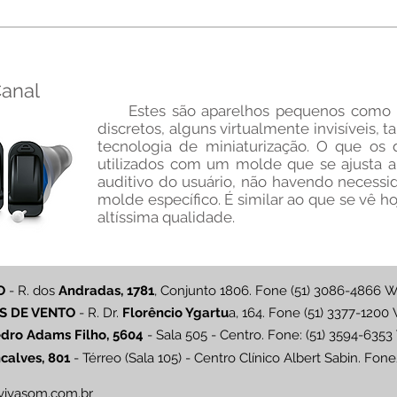
Canal
Estes são aparelhos pequenos como os
discretos, alguns virtualmente invisívei
tecnologia de miniaturização. O que os 
utilizados com um molde que se ajusta 
auditivo do usuário, não havendo necess
molde específico. É similar ao que se vê 
altíssima qualidade.
O
- R. dos
Andradas, 1781
, Conjunto 1806. Fone (51) 3086-4866
W
S DE VENTO
- R. Dr.
Florêncio Ygartu
a
, 164
.
Fone (51) 3377-1200
dro Adams Filho, 5604
- Sala 505 - Centro.
Fone: (51) 3594-6353
calves, 801
- Térreo (Sala 105) - Centro Clínico Albert Sabin.
Fone
vivasom.com.br