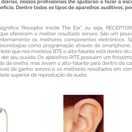
diárias, nossos profissionais lhe ajudarão a fazer a es
ício. Dentre todos os tipos de aparelhos auditivos, po
ifica "Receptor Inside The Ear", ou seja, RECEPT
 que oferecem o melhor resultado sonoro. São um pou
nternamente os melhores componentes eletrônicos. Sã
tecnologias como programação através de smartphone, 
 Note que nos modelos BTE o alto-falante está dentro d
 até seu ouvido. Os aparelhos RITE possuem um finíssimo
trás da orelha, mas levam o alto-falante para dentro do c
nível de ganho sonoro e os melhores resultados em co
ade superior de reprodução de audio.