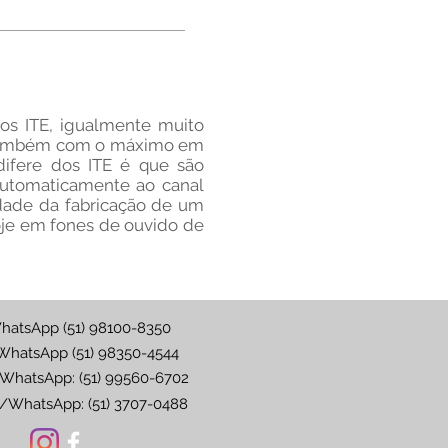
 ITE, igualmente muito
s, também com o máximo em
difere dos ITE é que são
automaticamente ao canal
idade da fabricação de um
hoje em fones de ouvido de
hatsApp (51) 98100-8350
WhatsApp (51) 98350-4544
WhatsApp: (51) 99560-6702
/WhatsApp: (51) 3707-0488