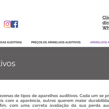
ditivos e CPAP. Tudo para Aparelhos de Audição e CPAP:
a técnica, peças e acessórios.
Cli
d
i
Wh
DAS AUDITIVAS
PREÇOS DE APARELHOS AUDITIVOS
APARELHOS A
ivos
enas de tipos de aparelhos auditivos. Cada um se pr
s com a aparência, outros querem maior durabilida
Enfim, com uma correta avaliação da sua perda au