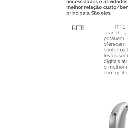
necessidades e atividades 
melhor relação custo/benef
principais. São eles:
RITE
RITE sign
aparelhos
possuem i
oferecem 
confortos.
leva o som
digitais a
o melhor 
com qualid