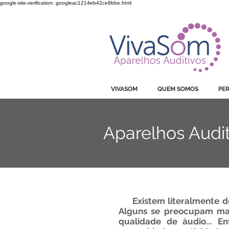
google-site-verification: googleac1214eb42ce8bbe.html
VivaSom Aparelhos Au
comércio, assistênci
VIVASOM
QUEM SOMOS
PER
Aparelhos Audit
Existem literalmente dez
Alguns se preocupam mai
qualidade de áudio... 